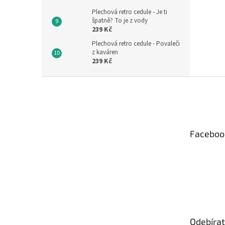
Plechová retro cedule - Je ti
špatně? To je z vody
239 Kč
Plechová retro cedule - Povaleči
z kaváren
239 Kč
Z
á
p
a
t
Faceboo
í
Odebírat