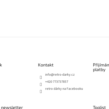
k
Kontakt
Přijímá
platby
info
@
retro-darky.cz
+420 773737857
retro dárky na Facebooku
 newsletter
Toplist