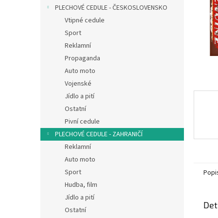
n
PLECHOVÉ CEDULE - ČESKOSLOVENSKO
e
Vtipné cedule
l
Sport
Reklamní
Propaganda
Auto moto
Vojenské
Jídlo a pití
Ostatní
Pivní cedule
PLECHOVÉ CEDULE - ZAHRANIČÍ
Reklamní
Auto moto
Sport
Popi
Hudba, film
Jídlo a pití
Det
Ostatní