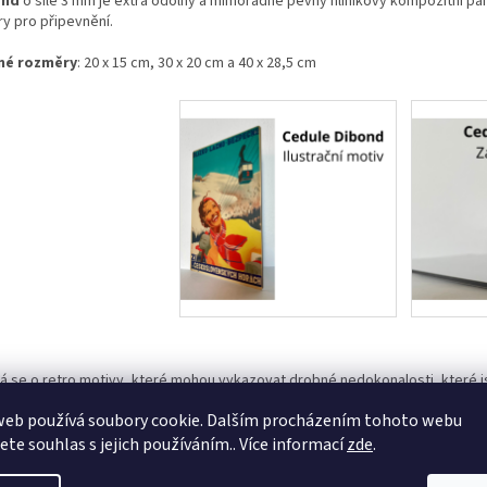
ond
o síle 3 mm je extra odolný a mimořádně pevný hliníkový kompozitní pane
ry pro připevnění.
né rozměry
: 20 x 15 cm, 30 x 20 cm a 40 x 28,5 cm
á se o retro motivy, které mohou vykazovat drobné nedokonalosti, které 
rně. Naše cedule jsou určeny pro vnitřní i venkovní umístění. Nedoporučuj
web používá soubory cookie. Dalším procházením tohoto webu
e dojít ke ztrátě sytosti barev.
jete souhlas s jejich používáním.. Více informací
zde
.