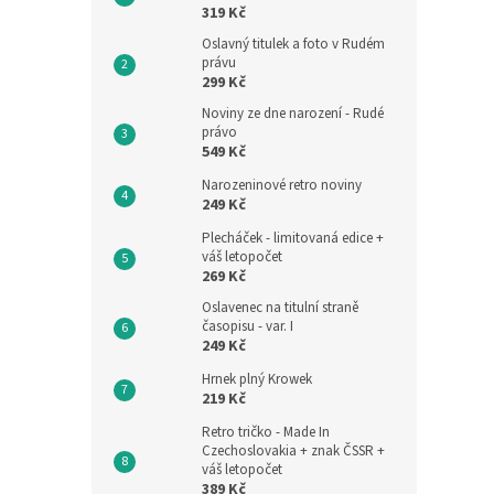
319 Kč
Oslavný titulek a foto v Rudém
právu
299 Kč
Noviny ze dne narození - Rudé
právo
549 Kč
Narozeninové retro noviny
249 Kč
Plecháček - limitovaná edice +
váš letopočet
269 Kč
Oslavenec na titulní straně
časopisu - var. I
249 Kč
Hrnek plný Krowek
219 Kč
Retro tričko - Made In
Czechoslovakia + znak ČSSR +
váš letopočet
389 Kč