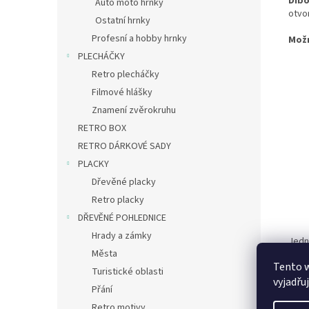
Dib
Auto moto hrnky
otvo
Ostatní hrnky
Profesní a hobby hrnky
Mož
PLECHÁČKY
Retro plecháčky
Filmové hlášky
Znamení zvěrokruhu
RETRO BOX
RETRO DÁRKOVÉ SADY
PLACKY
Dřevěné placky
Retro placky
DŘEVĚNÉ POHLEDNICE
Hrady a zámky
Jedn
Města
zámě
Tento 
– můž
Turistické oblasti
vyjadřu
Přání
Retro motivy