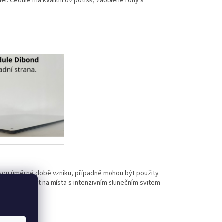
l. Cedule má kvalitní UV potisk, zaoblené rohy a
jsou úměrné době vzniku, případně mohou být použity
eme umísťovat na místa s intenzivním slunečním svitem