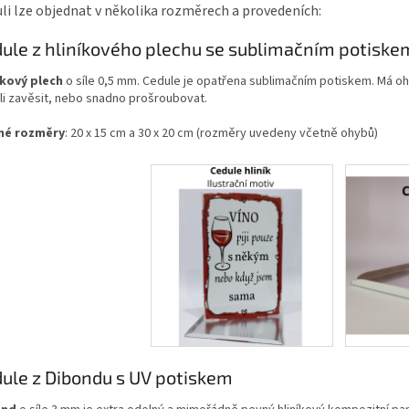
li lze objednat v několika rozměrech a provedeních:
ule z hliníkového plechu se sublimačním potiske
íkový plech
o síle 0,5 mm. Cedule je opatřena sublimačním potiskem. Má oh
li zavěsit, nebo snadno prošroubovat.
né rozměry
: 20 x 15 cm a 30 x 20 cm (rozměry uvedeny včetně ohybů)
ule z Dibondu s UV potiskem