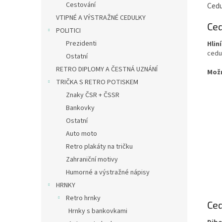
Cestování
Cedu
VTIPNÉ A VÝSTRAŽNÉ CEDULKY
Ced
POLITICI
Prezidenti
Hlin
cedu
Ostatní
RETRO DIPLOMY A ČESTNÁ UZNÁNÍ
Mož
TRIČKA S RETRO POTISKEM
Znaky ČSR + ČSSR
Bankovky
Ostatní
Auto moto
Retro plakáty na tričku
Zahraniční motivy
Humorné a výstražné nápisy
HRNKY
Retro hrnky
Ced
Hrnky s bankovkami