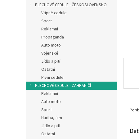
n
PLECHOVÉ CEDULE - ČESKOSLOVENSKO
e
Vtipné cedule
l
Sport
Reklamní
Propaganda
Auto moto
Vojenské
Jídlo a pití
Ostatní
Pivní cedule
PLECHOVÉ CEDULE - ZAHRANIČÍ
Reklamní
Auto moto
Sport
Popi
Hudba, film
Jídlo a pití
Det
Ostatní