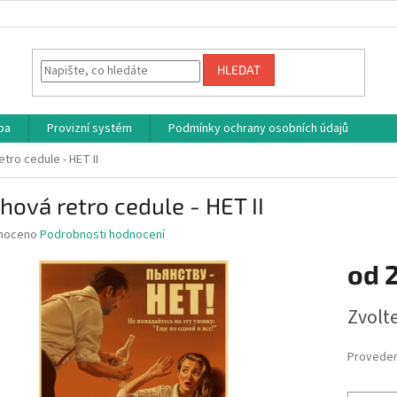
HLEDAT
ba
Provizní systém
Podmínky ochrany osobních údajů
tro cedule - HET II
hová retro cedule - HET II
né
noceno
Podrobnosti hodnocení
ní
od
u
Měrná
Zvolt
cena:
ek.
Proveden