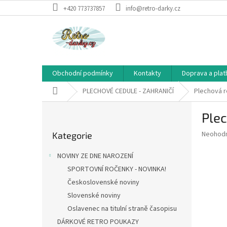
Přejít
+420 773737857
info@retro-darky.cz
na
obsah
Obchodní podmínky
Kontakty
Doprava a plat
Domů
PLECHOVÉ CEDULE - ZAHRANIČÍ
Plechová re
P
Plec
o
Přeskočit
s
Průměr
Neohod
Kategorie
kategorie
t
hodnoce
r
produkt
NOVINY ZE DNE NAROZENÍ
a
je
SPORTOVNÍ ROČENKY - NOVINKA!
0,0
n
z
Československé noviny
n
5
í
Slovenské noviny
hvězdič
p
Oslavenec na titulní straně časopisu
a
DÁRKOVÉ RETRO POUKAZY