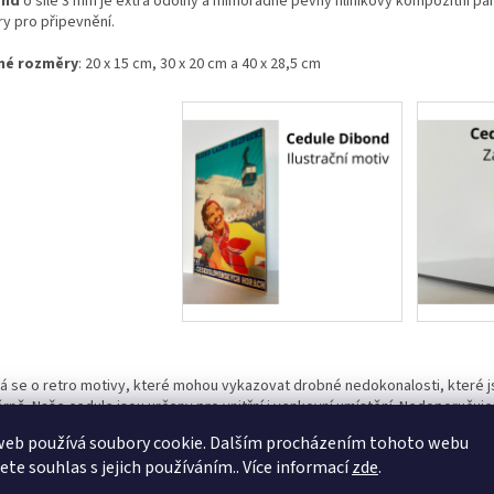
ond
o síle 3 mm je extra odolný a mimořádně pevný hliníkový kompozitní pane
ry pro připevnění.
né rozměry
: 20 x 15 cm, 30 x 20 cm a 40 x 28,5 cm
á se o retro motivy, které mohou vykazovat drobné nedokonalosti, které 
rně. Naše cedule jsou určeny pro vnitřní i venkovní umístění. Nedoporučuj
e dojít ke ztrátě sytosti barev.
web používá soubory cookie. Dalším procházením tohoto webu
jete souhlas s jejich používáním.. Více informací
zde
.