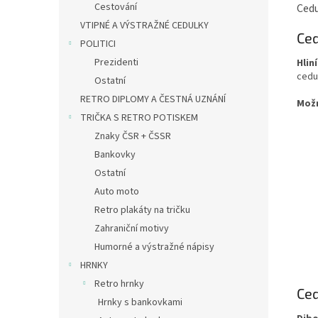
Cestování
Cedu
VTIPNÉ A VÝSTRAŽNÉ CEDULKY
Ced
POLITICI
Prezidenti
Hlin
cedu
Ostatní
RETRO DIPLOMY A ČESTNÁ UZNÁNÍ
Mož
TRIČKA S RETRO POTISKEM
Znaky ČSR + ČSSR
Bankovky
Ostatní
Auto moto
Retro plakáty na tričku
Zahraniční motivy
Humorné a výstražné nápisy
HRNKY
Retro hrnky
Ced
Hrnky s bankovkami