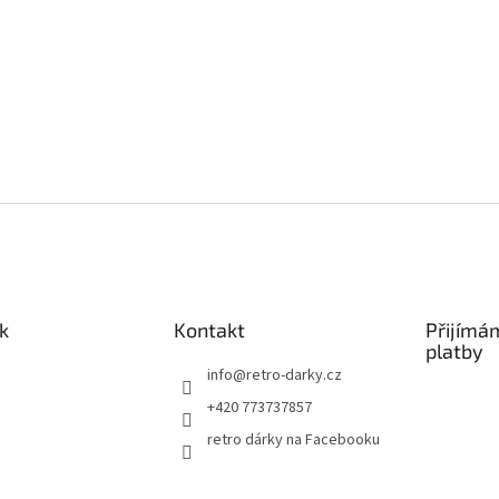
k
Kontakt
Přijímá
platby
info
@
retro-darky.cz
+420 773737857
retro dárky na Facebooku