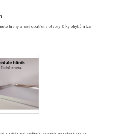
m
nuté hrany a není opatřena otvory. Díky ohybům lze