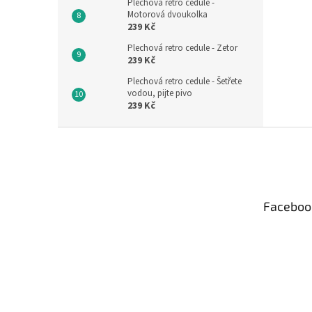
Plechová retro cedule -
Motorová dvoukolka
239 Kč
Plechová retro cedule - Zetor
239 Kč
Plechová retro cedule - Šetřete
vodou, pijte pivo
239 Kč
Z
á
p
a
t
Faceboo
í