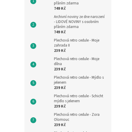
přáním zdarma
749 Kč
Archivní noviny ze dne narození
- LIDOVÉ NOVINY s osobním
přáním zdarma
749 Kč
Plechová retro cedule - Moje
zahrada II
239 Kč
Plechová retro cedule - Moje
dílna
239 Kč
Plechová retro cedule - Mýdlo s
jelenem
239 Kč
Plechová retro cedule - Schicht
mýdlo s jelenem
239 Kč
Plechová retro cedule - Zora
Olomouc
239 Kč