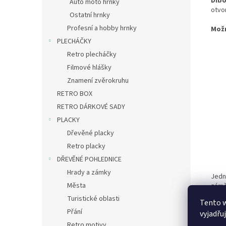
Dib
Auto moto hrnky
otvo
Ostatní hrnky
Profesní a hobby hrnky
Mož
PLECHÁČKY
Retro plecháčky
Filmové hlášky
Znamení zvěrokruhu
RETRO BOX
RETRO DÁRKOVÉ SADY
PLACKY
Dřevěné placky
Retro placky
DŘEVĚNÉ POHLEDNICE
Hrady a zámky
Jedn
Města
zámě
– můž
Turistické oblasti
Tento 
Přání
vyjadřu
Retro motivy