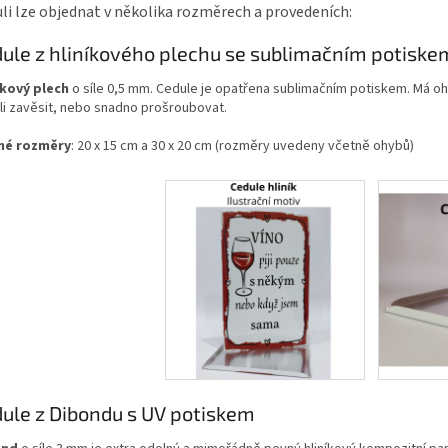
li lze objednat v několika rozměrech a provedeních:
ule z hliníkového plechu se sublimačním potiske
íkový plech
o síle 0,5 mm. Cedule je opatřena sublimačním potiskem. Má oh
li zavěsit, nebo snadno prošroubovat.
né rozměry
: 20 x 15 cm a 30 x 20 cm (rozměry uvedeny včetně ohybů)
ule z Dibondu s UV potiskem