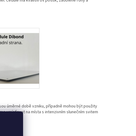
l. Cedule má kvalitní UV potisk, zaoblené rohy a
jsou úměrné době vzniku, případně mohou být použity
eme umísťovat na místa s intenzivním slunečním svitem