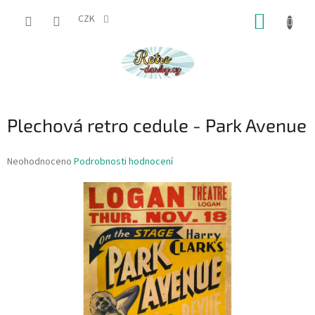
Přejít
NÁKUP
na
CZK
obsah
KOŠÍK
Plechová retro cedule - Park Avenue
Průměrné
Neohodnoceno
Podrobnosti hodnocení
hodnocení
produktu
je
0,0
z
5
hvězdiček.