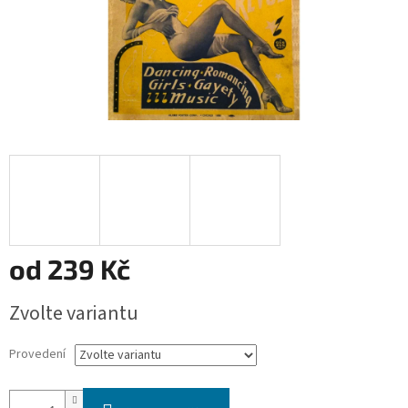
od
239 Kč
Měrná
Zvolte variantu
cena:
Provedení