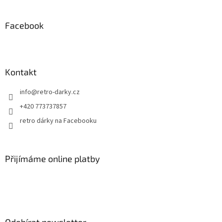
á
p
a
Facebook
t
í
Kontakt
info
@
retro-darky.cz
+420 773737857
retro dárky na Facebooku
Přijímáme online platby
Odebírat newsletter