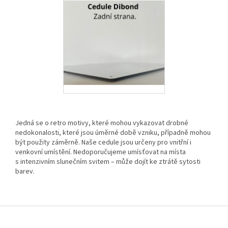
Jedná se o retro motivy, které mohou vykazovat drobné
nedokonalosti, které jsou úměrné době vzniku, případně mohou
být použity záměrně. Naše cedule jsou určeny pro vnitřní i
venkovní umístění. Nedoporučujeme umísťovat na místa
s intenzivním slunečním svitem – může dojít ke ztrátě sytosti
barev.
Z
á