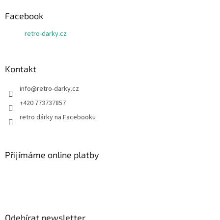
p
a
Facebook
t
retro-darky.cz
í
Kontakt
info
@
retro-darky.cz
+420 773737857
retro dárky na Facebooku
Přijímáme online platby
Odebírat newsletter