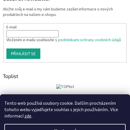
Vložte svůj e-mail a my vám budeme zasílat informace o nových
produktech na našem e-shopu.
E-mail
Vložením e-mailu souhlasíte s
podmínkami ochrany osobních údajů
PŘIHLÁSIT SE
Toplist
Tento web používá soubory cookie. Dalším procházením
Tiskoteka.cz
Krowki.cz
Cedule-Cedulky.cz
tohoto webu vyjadřujete souhlas s jejich používáním.. Více
informací
zde
.