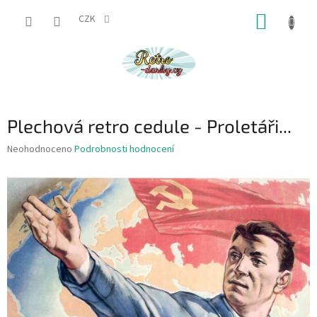
Přejít
NÁKUP
na
CZK
obsah
KOŠÍK
Plechová retro cedule - Proletáři...
Průměrné
Neohodnoceno
Podrobnosti hodnocení
hodnocení
produktu
je
0,0
z
5
hvězdiček.