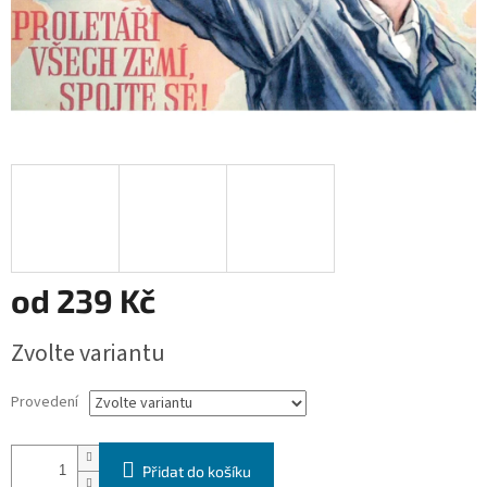
od
239 Kč
Měrná
Zvolte variantu
cena:
Provedení
Přidat do košíku