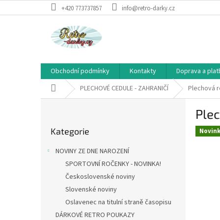
Přejít
+420 773737857
info@retro-darky.cz
na
obsah
Obchodní podmínky
Kontakty
Doprava a plat
Domů
PLECHOVÉ CEDULE - ZAHRANIČÍ
Plechová r
P
Plec
o
Přeskočit
s
Kategorie
kategorie
Novin
t
r
NOVINY ZE DNE NAROZENÍ
a
SPORTOVNÍ ROČENKY - NOVINKA!
n
Československé noviny
n
í
Slovenské noviny
p
Oslavenec na titulní straně časopisu
a
DÁRKOVÉ RETRO POUKAZY