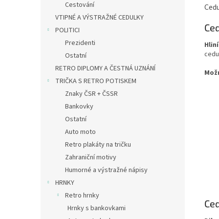
Cestování
Cedu
VTIPNÉ A VÝSTRAŽNÉ CEDULKY
Ced
POLITICI
Prezidenti
Hlin
cedu
Ostatní
RETRO DIPLOMY A ČESTNÁ UZNÁNÍ
Mož
TRIČKA S RETRO POTISKEM
Znaky ČSR + ČSSR
Bankovky
Ostatní
Auto moto
Retro plakáty na tričku
Zahraniční motivy
Humorné a výstražné nápisy
HRNKY
Retro hrnky
Ced
Hrnky s bankovkami