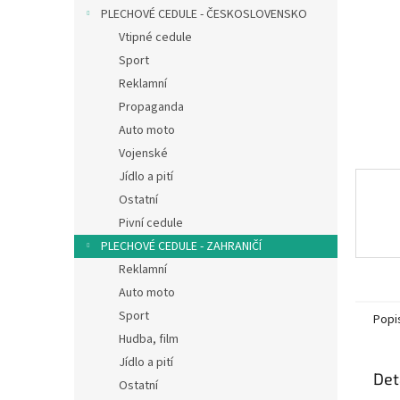
n
PLECHOVÉ CEDULE - ČESKOSLOVENSKO
e
Vtipné cedule
l
Sport
Reklamní
Propaganda
Auto moto
Vojenské
Jídlo a pití
Ostatní
Pivní cedule
PLECHOVÉ CEDULE - ZAHRANIČÍ
Reklamní
Auto moto
Sport
Popi
Hudba, film
Jídlo a pití
Det
Ostatní