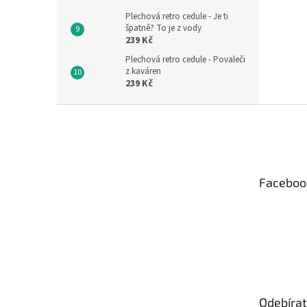
Plechová retro cedule - Je ti
špatně? To je z vody
239 Kč
Plechová retro cedule - Povaleči
z kaváren
239 Kč
Z
á
p
a
t
Faceboo
í
Odebírat