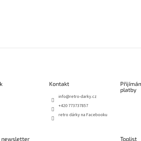
k
Kontakt
Přijímá
platby
info
@
retro-darky.cz
+420 773737857
retro dárky na Facebooku
 newsletter
Toplist