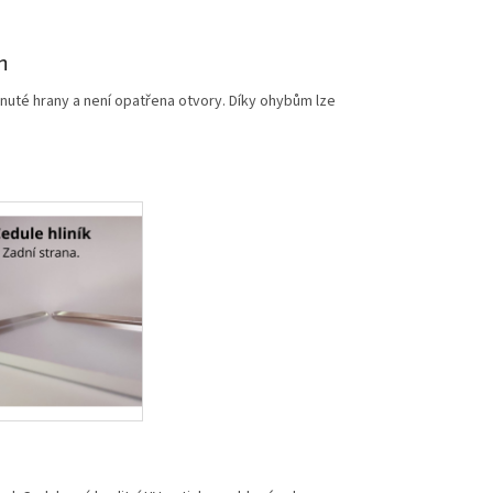
m
nuté hrany a není opatřena otvory. Díky ohybům lze