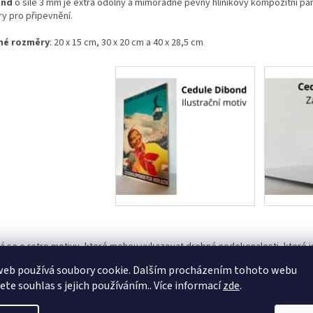
ond
o síle 3 mm je extra odolný a mimořádně pevný hliníkový kompozitní pane
ry pro připevnění.
né rozměry
: 20 x 15 cm, 30 x 20 cm a 40 x 28,5 cm
á se o retro motivy, které mohou vykazovat drobné nedokonalosti, které 
rně. Naše cedule jsou určeny pro vnitřní i venkovní umístění. Nedoporučuj
web používá soubory cookie. Dalším procházením tohoto webu
e dojít ke ztrátě sytosti barev.
jete souhlas s jejich používáním.. Více informací
zde
.