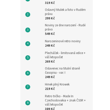
319 Kč
Oslavný titulek a foto v Rudém
právu
299 Kč
Noviny ze dne narození - Rudé
právo
549 Kč
Narozeninové retro noviny
249 Kč
Plecháček - limitovaná edice +
váš letopočet
269 Kč
Oslavenec na titulní straně
časopisu - var. I
249 Kč
Hrnek plný Krowek
219 Kč
Retro tričko - Made In
Czechoslovakia + znak ČSSR +
váš letopočet
389 Kč