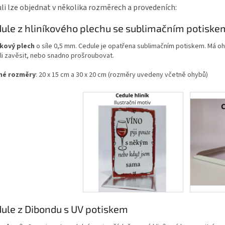
li lze objednat v několika rozměrech a provedeních:
ule z hliníkového plechu se sublimačním potiske
íkový plech
o síle 0,5 mm. Cedule je opatřena sublimačním potiskem. Má oh
li zavěsit, nebo snadno prošroubovat.
né rozměry
: 20 x 15 cm a 30 x 20 cm (rozměry uvedeny včetně ohybů)
ule z Dibondu s UV potiskem