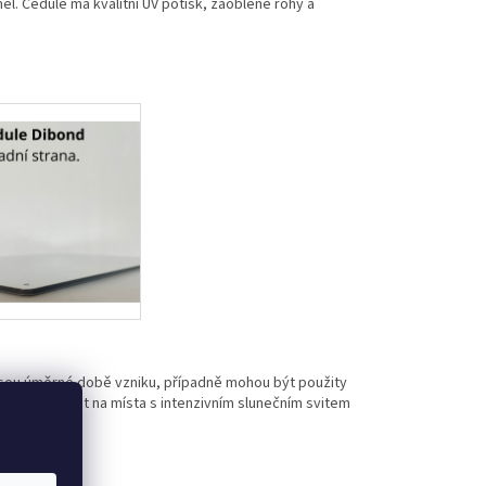
l. Cedule má kvalitní UV potisk, zaoblené rohy a
jsou úměrné době vzniku, případně mohou být použity
eme umísťovat na místa s intenzivním slunečním svitem