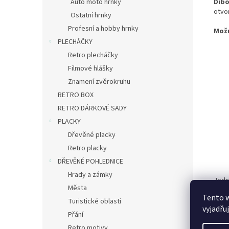
Auto moto hrnky
Dib
otvo
Ostatní hrnky
Profesní a hobby hrnky
Mož
PLECHÁČKY
Retro plecháčky
Filmové hlášky
Znamení zvěrokruhu
RETRO BOX
RETRO DÁRKOVÉ SADY
PLACKY
Dřevěné placky
Retro placky
DŘEVĚNÉ POHLEDNICE
Hrady a zámky
Jedn
Města
zámě
Tento 
– můž
Turistické oblasti
vyjadřu
Přání
Retro motivy