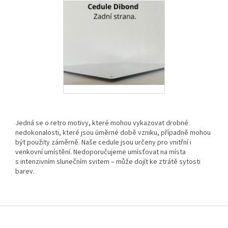
Jedná se o retro motivy, které mohou vykazovat drobné
nedokonalosti, které jsou úměrné době vzniku, případně mohou
být použity záměrně. Naše cedule jsou určeny pro vnitřní i
venkovní umístění. Nedoporučujeme umísťovat na místa
s intenzivním slunečním svitem – může dojít ke ztrátě sytosti
barev.
Z
á