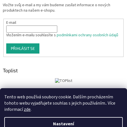
Vložte svůj e-mail a my vám budeme zasílat informace o nových
produktech na našem e-shopu.
E-mail
Vložením e-mailu souhlasíte s
podmínkami ochrany osobních údajů
PŘIHLÁSIT SE
Toplist
Tento web používá soubory cookie. Dalším procházením
Tiskoteka.cz
Krowki.cz
Cedule-Cedulky.cz
tohoto webu vyjadřujete souhlas s jejich používáním.. Více
informací
zde
.
Nastavení
Vytvořil Shoptet