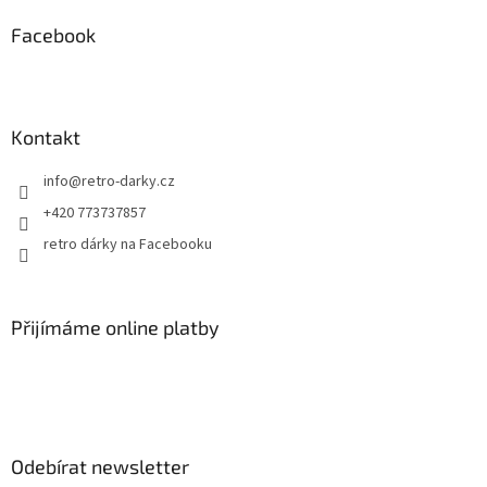
p
a
Facebook
t
í
Kontakt
info
@
retro-darky.cz
+420 773737857
retro dárky na Facebooku
Přijímáme online platby
Odebírat newsletter