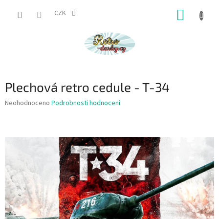
Přejít
NÁKUP
na
CZK
obsah
KOŠÍK
Plechová retro cedule - T-34
Průměrné
Neohodnoceno
Podrobnosti hodnocení
hodnocení
produktu
je
0,0
z
5
hvězdiček.