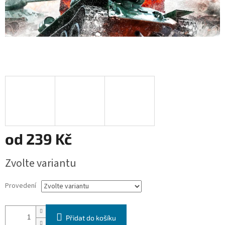
od
239 Kč
Měrná
Zvolte variantu
cena:
Provedení
Přidat do košíku