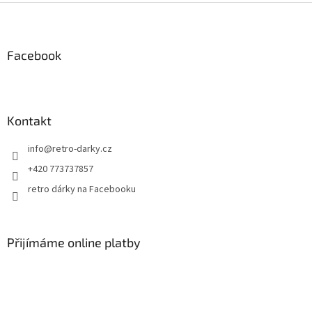
Z
á
p
a
Facebook
t
í
Kontakt
info
@
retro-darky.cz
+420 773737857
retro dárky na Facebooku
Přijímáme online platby