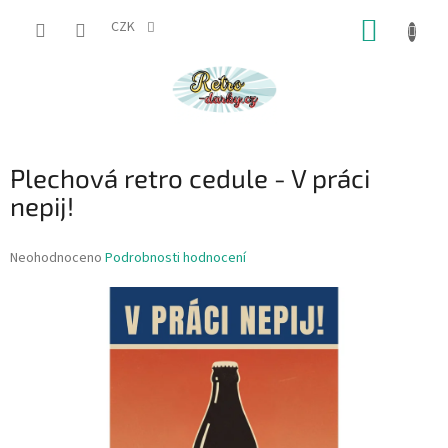
Přejít
NÁKUP
na
CZK
obsah
KOŠÍK
Plechová retro cedule - V práci
nepij!
Průměrné
Neohodnoceno
Podrobnosti hodnocení
hodnocení
produktu
je
0,0
z
5
hvězdiček.