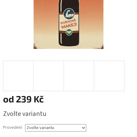
od
239 Kč
Měrná
Zvolte variantu
cena:
Provedení