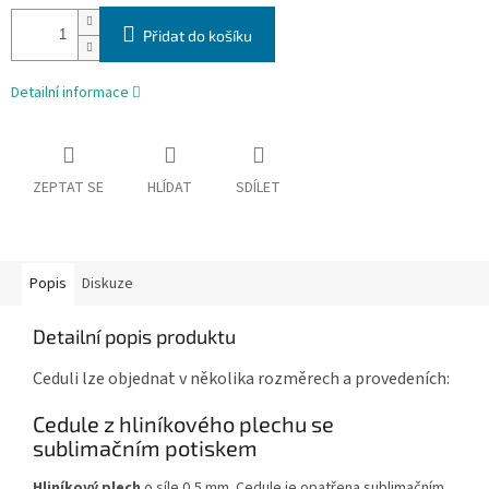
Přidat do košíku
Detailní informace
ZEPTAT SE
HLÍDAT
SDÍLET
Popis
Diskuze
Detailní popis produktu
Ceduli lze objednat v několika rozměrech a provedeních:
Cedule z hliníkového plechu se
sublimačním potiskem
Hliníkový plech
o síle 0,5 mm. Cedule je opatřena sublimačním