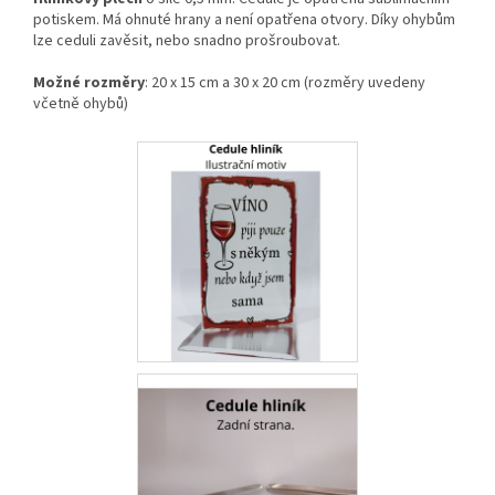
potiskem. Má ohnuté hrany a není opatřena otvory. Díky ohybům
lze ceduli zavěsit, nebo snadno prošroubovat.
Možné rozměry
: 20 x 15 cm a 30 x 20 cm (rozměry uvedeny
včetně ohybů)