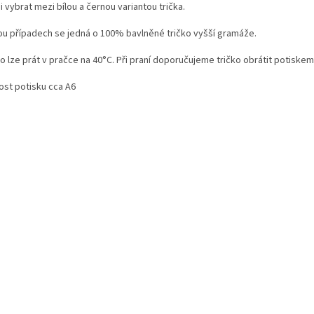
i vybrat mezi bílou a černou variantou trička.
ou případech se jedná o 100% bavlněné tričko vyšší gramáže.
o lze prát v pračce na 40°C. Při praní doporučujeme tričko obrátit potiskem d
ost potisku cca A6