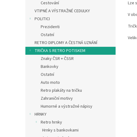
Lze s
Cestování
VTIPNÉ A VÝSTRAŽNÉ CEDULKY
V ob
POLITICI
Tričk
Prezidenti
Ostatní
Velik
RETRO DIPLOMY A ČESTNÁ UZNÁNÍ
TRIČKA S RETRO POTISKEM
Znaky ČSR + ČSSR
Bankovky
Ostatní
Auto moto
Retro plakáty na tričku
Zahraniční motivy
Humorné a výstražné nápisy
HRNKY
Retro hrnky
Hrnky s bankovkami