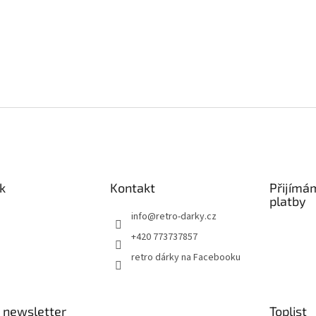
k
Kontakt
Přijímá
platby
info
@
retro-darky.cz
+420 773737857
retro dárky na Facebooku
 newsletter
Toplist