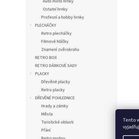
Auto moto hrnky
Ostatní hrnky
Profesní a hobby hrnky
PLECHÁČKY
Retro plecháčky
Filmové hlášky
Znamení zvěrokruhu
RETRO BOX
RETRO DÁRKOVÉ SADY
PLACKY
Dřevěné placky
Retro placky
DŘEVĚNÉ POHLEDNICE
Hrady a zámky
Města
Tento 
Turistické oblasti
vyjadřu
Přání
Retro motivy