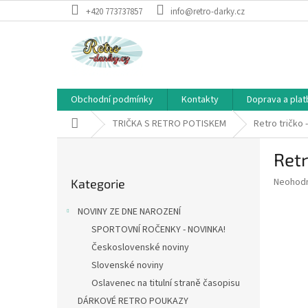
Přejít
+420 773737857
info@retro-darky.cz
na
obsah
Obchodní podmínky
Kontakty
Doprava a plat
Domů
TRIČKA S RETRO POTISKEM
Retro tričko 
P
Retr
o
Přeskočit
s
Průměr
Neohod
Kategorie
kategorie
t
hodnoce
r
produkt
NOVINY ZE DNE NAROZENÍ
a
je
SPORTOVNÍ ROČENKY - NOVINKA!
0,0
n
z
Československé noviny
n
5
í
Slovenské noviny
hvězdič
p
Oslavenec na titulní straně časopisu
a
DÁRKOVÉ RETRO POUKAZY