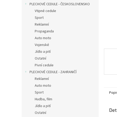
n
PLECHOVÉ CEDULE - ČESKOSLOVENSKO
e
Vtipné cedule
l
Sport
Reklamní
Propaganda
Auto moto
Vojenské
Jídlo a pití
Ostatní
Pivní cedule
PLECHOVÉ CEDULE - ZAHRANIČÍ
Reklamní
Auto moto
Sport
Popi
Hudba, film
Jídlo a pití
Det
Ostatní