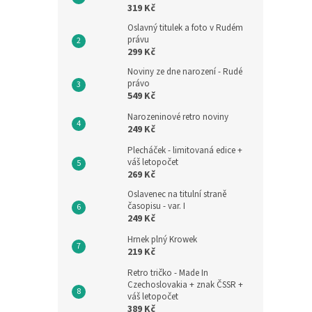
319 Kč
Oslavný titulek a foto v Rudém
právu
299 Kč
Noviny ze dne narození - Rudé
právo
549 Kč
Narozeninové retro noviny
249 Kč
Plecháček - limitovaná edice +
váš letopočet
269 Kč
Oslavenec na titulní straně
časopisu - var. I
249 Kč
Hrnek plný Krowek
219 Kč
Retro tričko - Made In
Czechoslovakia + znak ČSSR +
váš letopočet
389 Kč