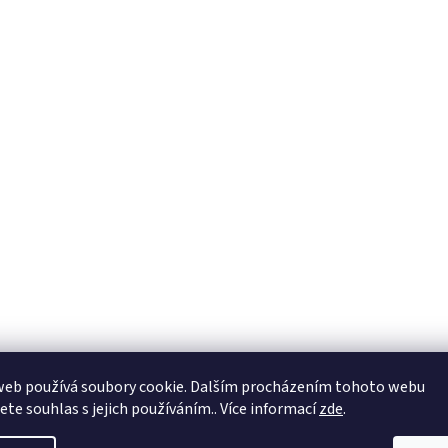
web používá soubory cookie. Dalším procházením tohoto webu
jete souhlas s jejich používáním.. Více informací
zde
.