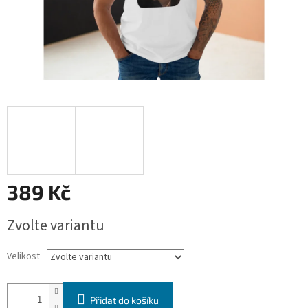
389 Kč
Měrná
Zvolte variantu
cena:
Velikost
Přidat do košíku