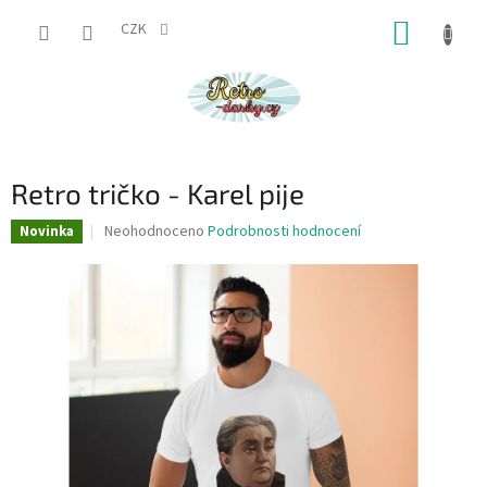
Přejít
NÁKUP
na
CZK
obsah
KOŠÍK
Retro tričko - Karel pije
Průměrné
Neohodnoceno
Podrobnosti hodnocení
Novinka
hodnocení
produktu
je
0,0
z
5
hvězdiček.