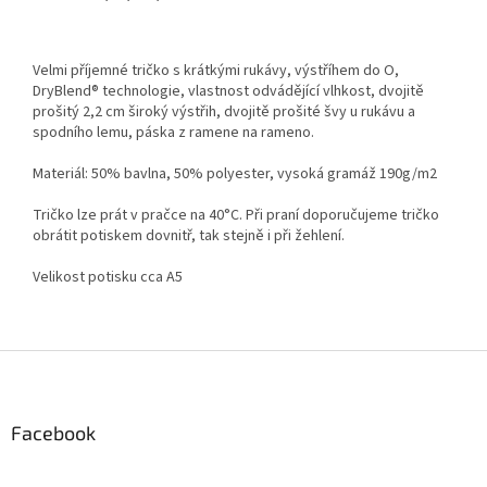
Velmi příjemné tričko s krátkými rukávy, výstříhem do O,
DryBlend® technologie, vlastnost odvádějící vlhkost, dvojitě
prošitý 2,2 cm široký výstřih, dvojitě prošité švy u rukávu a
spodního lemu, páska z ramene na rameno.
Materiál: 50% bavlna, 50% polyester, vysoká gramáž 190g/m2
Tričko lze prát v pračce na 40°C. Při praní doporučujeme tričko
obrátit potiskem dovnitř, tak stejně i při žehlení.
Velikost potisku cca A5
Z
á
p
a
Facebook
t
í