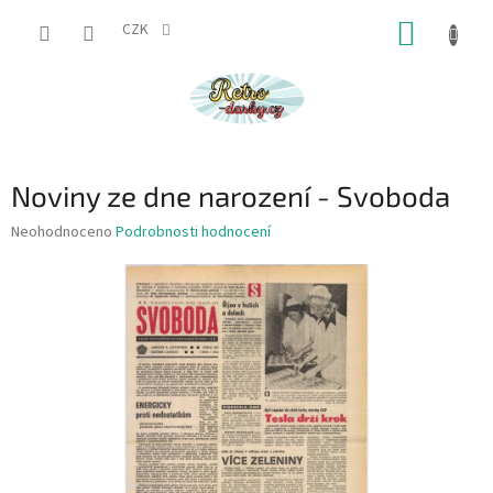
Přejít
NÁKUP
na
CZK
obsah
KOŠÍK
Noviny ze dne narození - Svoboda
Průměrné
Neohodnoceno
Podrobnosti hodnocení
hodnocení
produktu
je
0,0
z
5
hvězdiček.