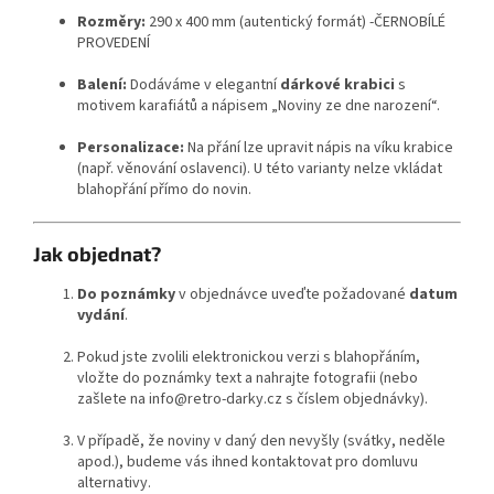
Rozměry:
290 x 400 mm (autentický formát) -ČERNOBÍLÉ
PROVEDENÍ
Balení:
Dodáváme v elegantní
dárkové krabici
s
motivem karafiátů a nápisem „Noviny ze dne narození“.
Personalizace:
Na přání lze upravit nápis na víku krabice
(např. věnování oslavenci). U této varianty nelze vkládat
blahopřání přímo do novin.
Jak objednat?
Do poznámky
v objednávce uveďte požadované
datum
vydání
.
Pokud jste zvolili elektronickou verzi s blahopřáním,
vložte do poznámky text a nahrajte fotografii (nebo
zašlete na info@retro-darky.cz s číslem objednávky).
V případě, že noviny v daný den nevyšly (svátky, neděle
apod.), budeme vás ihned kontaktovat pro domluvu
alternativy.