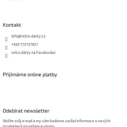
t
í
Kontakt
info
@
retro-darky.cz
+420 773737857
retro dárky na Facebooku
Přijímáme online platby
Odebírat newsletter
Vložte svůj e-mail a my vám budeme zasílat informace o nových
produktech na našem e-shopu.