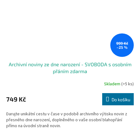
999 Kč
–25 %
Archivní noviny ze dne narození - SVOBODA s osobním
přáním zdarma
Skladem
(>5 ks)
749 Kč
Do košíku
Darujte unikátní cestu v čase v podobě archivního výtisku novin z
přesného dne narození, doplněného o vaše osobní blahopřání
přímo na úvodní straně novin.