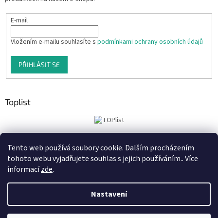
E-mail
Vložením e-mailu souhlasíte s
podmínkami ochrany osobních údajů
PŘIHLÁSIT SE
Toplist
Tento web používá soubory cookie. Dalším procházením
Tiskoteka.cz
Krowki.cz
Cedule-Cedulky.cz
tohoto webu vyjadřujete souhlas s jejich používáním.. Více
informací
zde
.
Nastavení
Vytvořil Shoptet