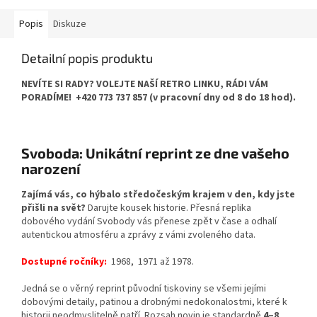
Popis
Diskuze
Detailní popis produktu
NEVÍTE SI RADY? VOLEJTE NAŠÍ RETRO LINKU, RÁDI VÁM
PORADÍME! +420 773 737 857 (v pracovní dny od 8 do 18 hod).
Svoboda: Unikátní reprint ze dne vašeho
narození
Zajímá vás, co hýbalo středočeským krajem v den, kdy jste
přišli na svět?
Darujte kousek historie. Přesná replika
dobového vydání Svobody vás přenese zpět v čase a odhalí
autentickou atmosféru a zprávy z vámi zvoleného data.
Dostupné ročníky:
1968, 1971 až 1978.
Jedná se o věrný reprint původní tiskoviny se všemi jejími
dobovými detaily, patinou a drobnými nedokonalostmi, které k
historii neodmyslitelně patří. Rozsah novin je standardně
4–8