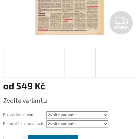
Z
ZDARMA
D
A
R
M
A
od
549 Kč
Měrná
Zvolte variantu
cena:
Provedení novin
Blahopřání v novinách