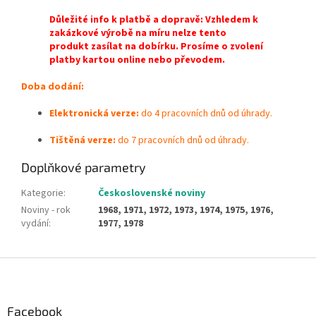
Důležité info k platbě a dopravě: Vzhledem k
zakázkové výrobě na míru nelze tento
produkt zasílat na dobírku. Prosíme o zvolení
platby kartou online nebo převodem.
Doba dodání:
Elektronická verze:
do 4 pracovních dnů od úhrady.
Tištěná verze:
do 7 pracovních dnů od úhrady.
Doplňkové parametry
Kategorie
:
Československé noviny
Noviny - rok
1968, 1971, 1972, 1973, 1974, 1975, 1976,
vydání
:
1977, 1978
Z
á
p
a
Facebook