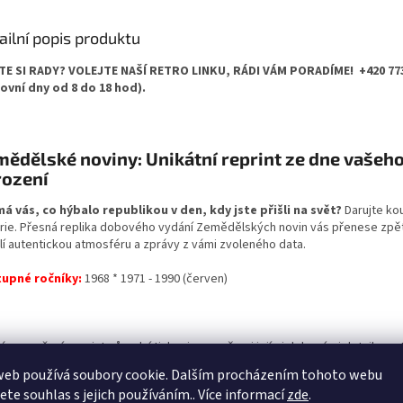
ailní popis produktu
TE SI RADY? VOLEJTE NAŠÍ RETRO LINKU, RÁDI VÁM PORADÍME! +420 773 
ovní dny od 8 do 18 hod).
ědělské noviny: Unikátní reprint ze dne vašeh
rození
má vás, co hýbalo republikou v den, kdy jste přišli na svět?
Darujte ko
orie. Přesná replika dobového vydání Zemědělských novin vás přenese zpět
lí autentickou atmosféru a zprávy z vámi zvoleného data.
upné ročníky:
1968 * 1971 - 1990 (červen)
 se o věrný reprint původní tiskoviny se všemi jejími dobovými detaily, pa
nými nedokonalostmi, které k historii neodmyslitelně patří. Rozsah novin je
web používá soubory cookie. Dalším procházením tohoto webu
dardně
4–8 stran
(dle konkrétního data vydání).
jete souhlas s jejich používáním.. Více informací
zde
.