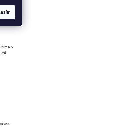
lasím
plníme o
žení
ápisem