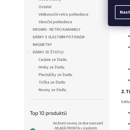
Vyb
Ostatní
Nast
Velikonoční retro pohlednice
1. 
Vánoční pohlednice
Ideál
KROWKI - RETRO KARAMELY
DÁRKY S VLASTNÍM POTISKEM
MAGNETKY
DÁRKY ZE ŠTATLU
Cedule ze štatlu
Hrnky ze štatlu
Plecháčky ze štatlu
Trička ze štatlu
Noviny ze štatlu
2. T
Exklu
Top 10 produktů
Archivní noviny ze dne narození
- MLADÁ FRONTA s osobním