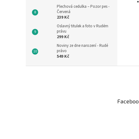
Plechová cedulka – Pozor pes -
Červená
239 Kč
Oslavný titulek a foto v Rudém
právu
299 Kč
Noviny ze dne narození - Rudé
právo
549 Kč
Z
á
p
a
t
Faceboo
í