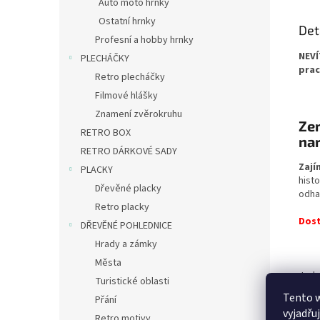
Auto moto hrnky
Ostatní hrnky
Det
Profesní a hobby hrnky
NEVÍ
PLECHÁČKY
prac
Retro plecháčky
Filmové hlášky
Znamení zvěrokruhu
Zem
RETRO BOX
na
RETRO DÁRKOVÉ SADY
Zají
PLACKY
hist
Dřevěné placky
odha
Retro placky
Dost
DŘEVĚNÉ POHLEDNICE
Hrady a zámky
Města
Jedná
Turistické oblasti
drob
Tento 
Přání
stan
vyjadřu
Retro motivy