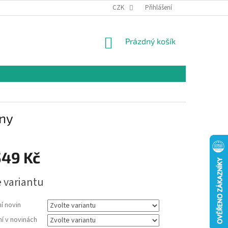
CZK
Přihlášení
NÁKUPNÍ
Prázdný košík
KOŠÍK
iny
549 Kč
e variantu
í novin
í v novinách