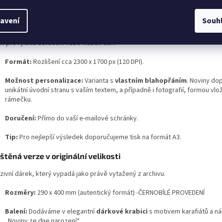
erte si svou variantu:
avení
Souh
Elektronická verze (PNG/JPG)
ní pro rychlé doručení nebo vlastní tisk.
Formát:
Rozlišení cca 2300 x 1700 px (120 DPI).
Možnost personalizace:
Varianta s
vlastním blahopřáním
. Noviny do
unikátní úvodní stranu s vaším textem, a případně i fotografií, formou vlo
rámečku.
Doručení:
Přímo do vaší e-mailové schránky.
Tip:
Pro nejlepší výsledek doporučujeme tisk na formát A3.
ištěná verze v originální velikosti
zivní dárek, který vypadá jako právě vytažený z archivu.
Rozměry:
290 x 400 mm (autentický formát) -ČERNOBÍLÉ PROVEDENÍ
Balení:
Dodáváme v elegantní
dárkové krabici
s motivem karafiátů a n
„Noviny ze dne narození“.