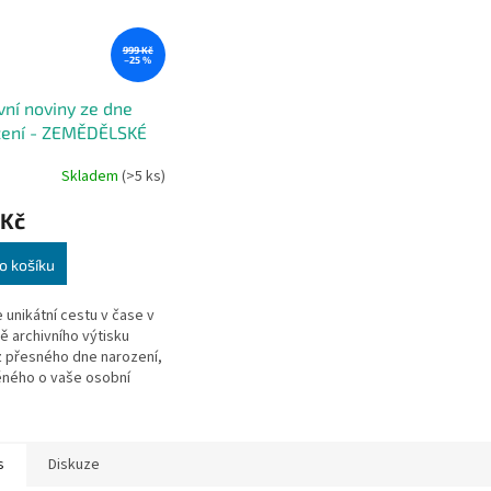
999 Kč
–25 %
vní noviny ze dne
zení - ZEMĚDĚLSKÉ
NY s osobním přáním
Skladem
(>5 ks)
ma
 Kč
o košíku
e unikátní cestu v čase v
 archivního výtisku
z přesného dne narození,
ného o vaše osobní
řání přímo na úvodní
 novin.
s
Diskuze