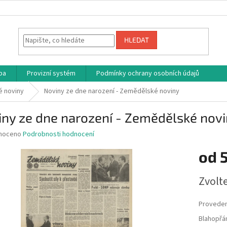
HLEDAT
ba
Provizní systém
Podmínky ochrany osobních údajů
 noviny
Noviny ze dne narození - Zemědělské noviny
ny ze dne narození - Zemědělské nov
né
noceno
Podrobnosti hodnocení
ní
od
u
Měrná
Zvolt
cena:
ek.
Proveden
Blahopřán