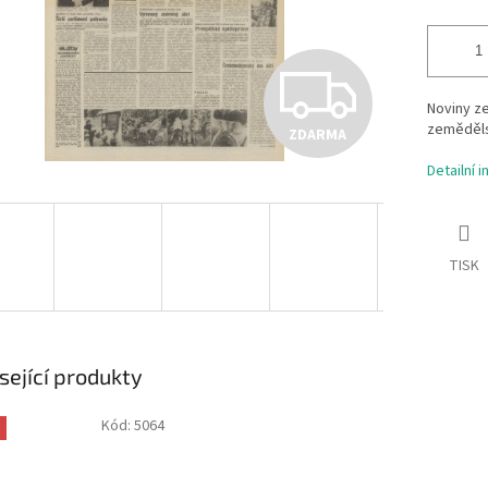
Z
Noviny ze
zeměděls
ZDARMA
D
Detailní 
A
TISK
R
M
sející produkty
Kód:
5064
A