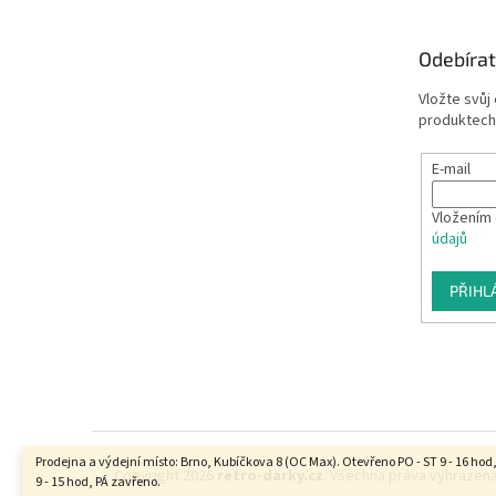
Odebírat
Vložte svůj
produktech
E-mail
Vložením 
údajů
PŘIHL
Prodejna a výdejní místo: Brno, Kubíčkova 8 (OC Max). Otevřeno PO - ST 9 - 16 hod
Copyright 2026
retro-darky.cz
. Všechna práva vyhrazena
9 - 15 hod, PÁ zavřeno.