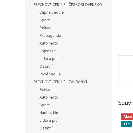
n
PLECHOVÉ CEDULE - ČESKOSLOVENSKO
e
Vtipné cedule
l
Sport
Reklamní
Propaganda
Auto moto
Vojenské
Jídlo a pití
Ostatní
Pivní cedule
PLECHOVÉ CEDULE - ZAHRANIČÍ
Reklamní
Auto moto
Souvi
Sport
Hudba, film
Akce
Jídlo a pití
Tip
Ostatní