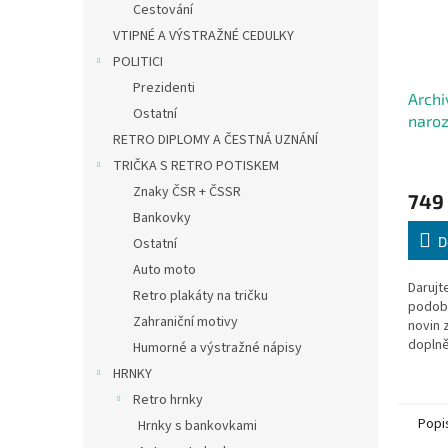
Cestování
VTIPNÉ A VÝSTRAŽNÉ CEDULKY
POLITICI
Prezidenti
Archi
Ostatní
naro
RETRO DIPLOMY A ČESTNÁ UZNÁNÍ
NOVI
zdar
TRIČKA S RETRO POTISKEM
Znaky ČSR + ČSSR
749
Bankovky
D
Ostatní
Auto moto
Darujt
Retro plakáty na tričku
podobě
Zahraniční motivy
novin 
doplně
Humorné a výstražné nápisy
blahop
HRNKY
straně
Retro hrnky
Popi
Hrnky s bankovkami