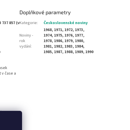
Doplňkové parametry
737 857 (v
Kategorie
:
Československé noviny
1968, 1971, 1972, 1973,
Noviny -
1974, 1975, 1976, 1977,
rok
1978, 1986, 1979, 1980,
vydání
:
1981, 1982, 1983, 1984,
o
1985, 1987, 1988, 1989, 1990
usek
 v čase a
tinou a