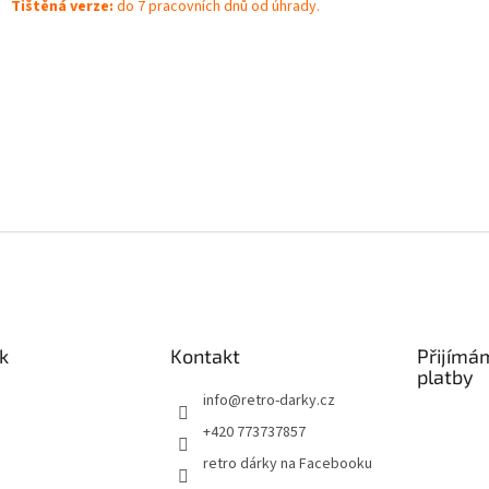
Tištěná verze:
do 7 pracovních dnů od úhrady.
k
Kontakt
Přijímá
platby
info
@
retro-darky.cz
+420 773737857
retro dárky na Facebooku