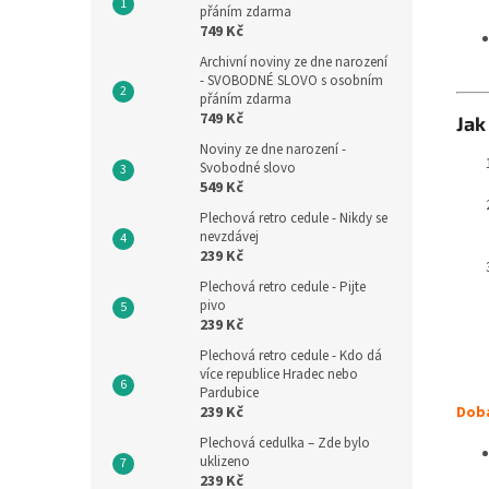
přáním zdarma
749 Kč
Archivní noviny ze dne narození
- SVOBODNÉ SLOVO s osobním
přáním zdarma
749 Kč
Jak
Noviny ze dne narození -
Svobodné slovo
549 Kč
Plechová retro cedule - Nikdy se
nevzdávej
239 Kč
Plechová retro cedule - Pijte
pivo
239 Kč
Plechová retro cedule - Kdo dá
více republice Hradec nebo
Pardubice
239 Kč
Doba
Plechová cedulka – Zde bylo
uklizeno
239 Kč