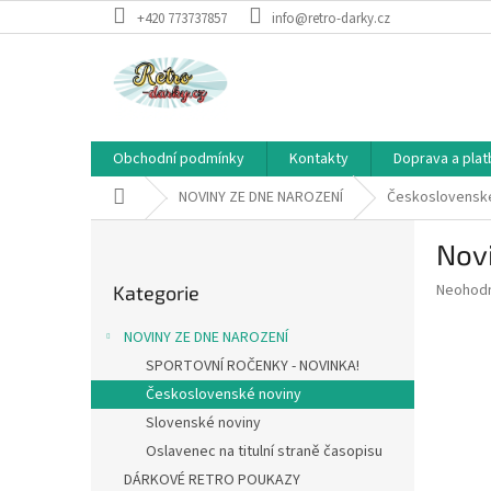
Přejít
+420 773737857
info@retro-darky.cz
na
obsah
Obchodní podmínky
Kontakty
Doprava a plat
Domů
NOVINY ZE DNE NAROZENÍ
Československé
P
Novi
o
Přeskočit
s
Průměr
Neohod
Kategorie
kategorie
t
hodnoce
r
produkt
NOVINY ZE DNE NAROZENÍ
a
je
SPORTOVNÍ ROČENKY - NOVINKA!
0,0
n
z
Československé noviny
n
5
í
Slovenské noviny
hvězdič
p
Oslavenec na titulní straně časopisu
a
DÁRKOVÉ RETRO POUKAZY