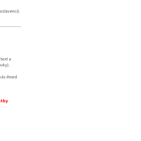
oslavenci).
text a
vky).
vás ihned
atby