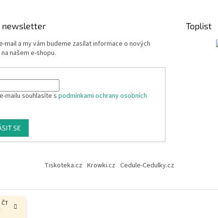
 newsletter
Toplist
 e-mail a my vám budeme zasílat informace o nových
 na našem e-shopu.
e-mailu souhlasíte s
podmínkami ochrany osobních
ÁSIT SE
Tiskoteka.cz
Krowki.cz
Cedule-Cedulky.cz
, ČT
.