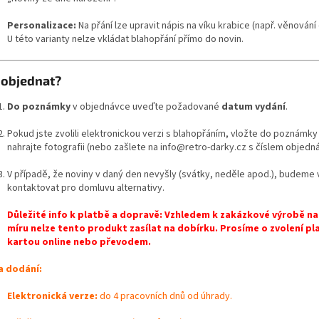
Personalizace:
Na přání lze upravit nápis na víku krabice (např. věnování 
U této varianty nelze vkládat blahopřání přímo do novin.
 objednat?
Do poznámky
v objednávce uveďte požadované
datum vydání
.
Pokud jste zvolili elektronickou verzi s blahopřáním, vložte do poznámky 
nahrajte fotografii (nebo zašlete na info@retro-darky.cz s číslem objedná
V případě, že noviny v daný den nevyšly (svátky, neděle apod.), budeme 
kontaktovat pro domluvu alternativy.
Důležité info k platbě a dopravě: Vzhledem k zakázkové výrobě na
míru nelze tento produkt zasílat na dobírku. Prosíme o zvolení pl
kartou online nebo převodem.
 dodání:
Elektronická verze:
do 4 pracovních dnů od úhrady.