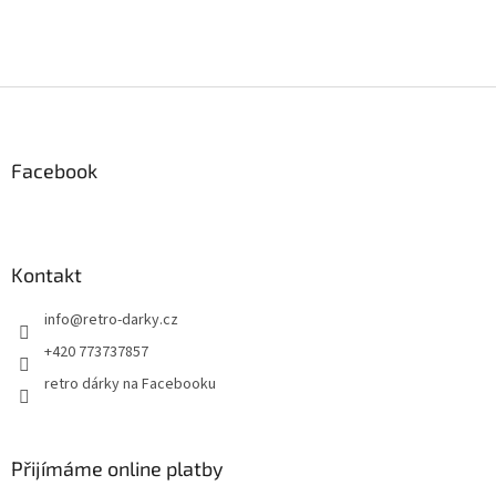
Z
á
p
a
Facebook
t
í
Kontakt
info
@
retro-darky.cz
+420 773737857
retro dárky na Facebooku
Přijímáme online platby