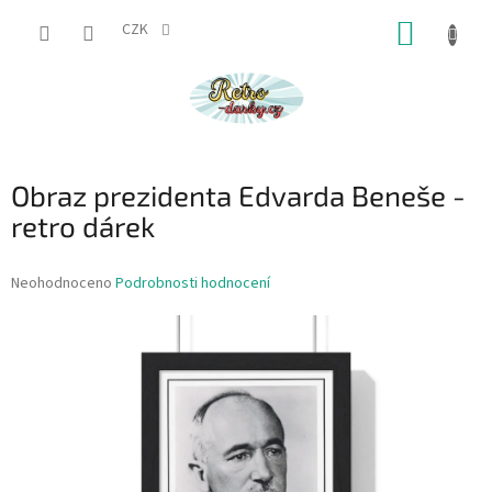
Přejít
NÁKUP
na
CZK
obsah
KOŠÍK
Obraz prezidenta Edvarda Beneše -
retro dárek
Průměrné
Neohodnoceno
Podrobnosti hodnocení
hodnocení
produktu
je
0,0
z
5
hvězdiček.