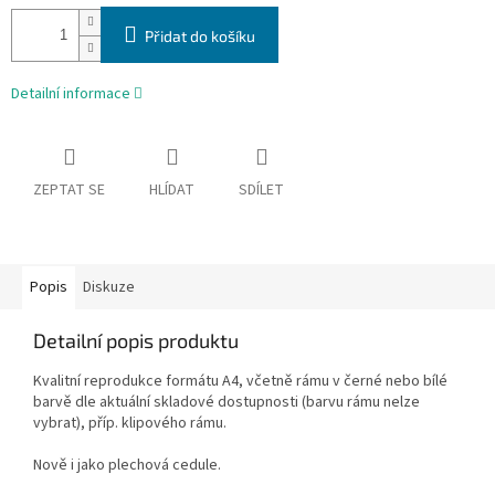
Přidat do košíku
Detailní informace
ZEPTAT SE
HLÍDAT
SDÍLET
Popis
Diskuze
Detailní popis produktu
Kvalitní reprodukce formátu A4, včetně rámu v černé nebo bílé
barvě dle aktuální skladové dostupnosti (barvu rámu nelze
vybrat), příp. klipového rámu.
Nově i jako plechová cedule.