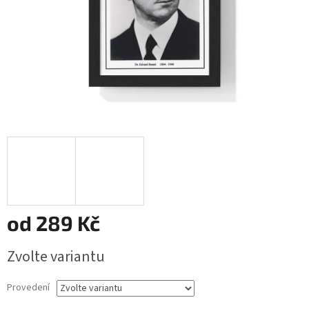
od
289 Kč
Měrná
Zvolte variantu
cena:
Provedení