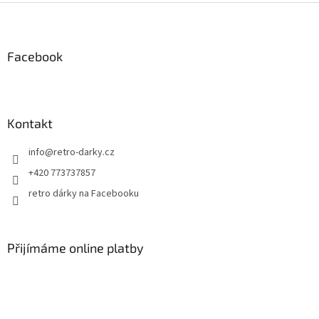
Z
á
p
a
Facebook
t
í
Kontakt
info
@
retro-darky.cz
+420 773737857
retro dárky na Facebooku
Přijímáme online platby