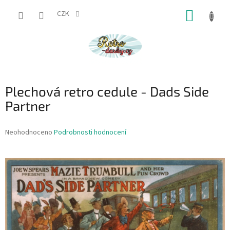
Přejít
NÁKUP
na
CZK
obsah
KOŠÍK
Plechová retro cedule - Dads Side
Partner
Průměrné
Neohodnoceno
Podrobnosti hodnocení
hodnocení
produktu
je
0,0
z
5
hvězdiček.