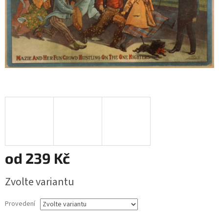
od
239 Kč
Měrná
Zvolte variantu
cena:
Provedení