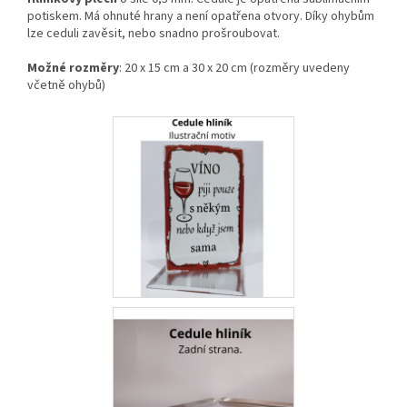
potiskem. Má ohnuté hrany a není opatřena otvory. Díky ohybům
lze ceduli zavěsit, nebo snadno prošroubovat.
Možné rozměry
: 20 x 15 cm a 30 x 20 cm (rozměry uvedeny
včetně ohybů)