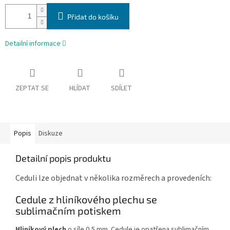
Přidat do košíku
Detailní informace
ZEPTAT SE
HLÍDAT
SDÍLET
Popis
Diskuze
Detailní popis produktu
Ceduli lze objednat v několika rozměrech a provedeních:
Cedule z hliníkového plechu se
sublimačním potiskem
Hliníkový plech
o síle 0,5 mm. Cedule je opatřena sublimačním