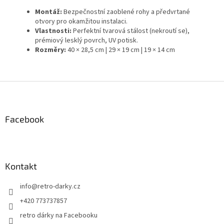
Montáž:
Bezpečnostní zaoblené rohy a předvrtané
otvory pro okamžitou instalaci.
Vlastnosti:
Perfektní tvarová stálost (nekroutí se),
prémiový lesklý povrch, UV potisk.
Rozměry:
40 × 28,5 cm | 29 × 19 cm | 19 × 14 cm
Z
á
p
a
Facebook
t
í
Kontakt
info
@
retro-darky.cz
+420 773737857
retro dárky na Facebooku