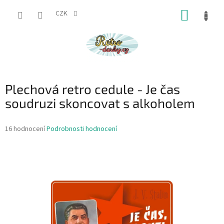
Přejít
NÁKUP
na
CZK
obsah
KOŠÍK
Plechová retro cedule - Je čas
soudruzi skoncovat s alkoholem
Průměrné
16 hodnocení
Podrobnosti hodnocení
hodnocení
produktu
je
4,3
z
5
hvězdiček.