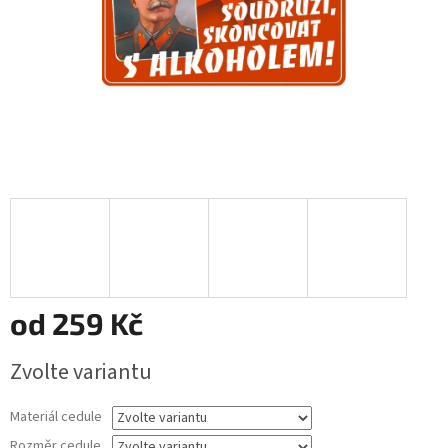
od
259 Kč
Měrná
Zvolte variantu
cena:
Materiál cedule
Rozměr cedule