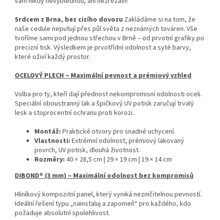
vám nikdy nevyblednou, ani nezrezaví!
Srdcem z Brna, bez cizího dovozu
Zakládáme si na tom, že
naše cedule neputují přes půl světa z neznámých továren. Vše
tvoříme sami pod jednou střechou v Brně – od prvotní grafiky po
precizní tisk. Výsledkem je prvotřídní odolnost a syté barvy,
které oživí každý prostor.
OCELOVÝ PLECH – Maximální pevnost a prémiový vzhled
Volba pro ty, kteří dají přednost nekompromisní odolnosti oceli.
Speciální oboustranný lak a špičkový UV potisk zaručují trvalý
lesk a stoprocentní ochranu proti korozi.
Montáž:
Praktické otvory pro snadné uchycení.
Vlastnosti:
Extrémní odolnost, prémiový lakovaný
povrch, UV potisk, dlouhá životnost.
Rozměry:
40 × 28,5 cm | 29 × 19 cm | 19 × 14 cm
DIBOND® (3 mm) – Maximální odolnost bez kompromisů
Hliníkový kompozitní panel, který vyniká nezničitelnou pevností.
Ideální řešení typu „nainstaluj a zapomeň“ pro každého, kdo
požaduje absolutní spolehlivost.