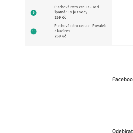
Plechová retro cedule - Je ti
špatně? To je z vody
259 Kč
Plechová retro cedule - Povaleči
z kaváren
259 Kč
Z
á
p
a
t
Faceboo
í
Odebírat