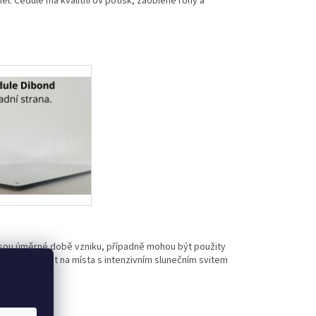
l. Cedule má kvalitní UV potisk, zaoblené rohy a
jsou úměrné době vzniku, případně mohou být použity
eme umísťovat na místa s intenzivním slunečním svitem