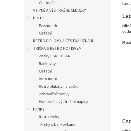
Cestování
Cedu
VTIPNÉ A VÝSTRAŽNÉ CEDULKY
Ced
POLITICI
Prezidenti
Hlin
cedu
Ostatní
RETRO DIPLOMY A ČESTNÁ UZNÁNÍ
Mož
TRIČKA S RETRO POTISKEM
Znaky ČSR + ČSSR
Bankovky
Ostatní
Auto moto
Retro plakáty na tričku
Zahraniční motivy
Humorné a výstražné nápisy
HRNKY
Retro hrnky
Ced
Hrnky s bankovkami