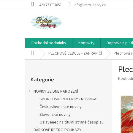
Přejít
+420 773737857
info@retro-darky.cz
na
obsah
Obchodní podmínky
Kontakty
Doprava a plat
Domů
PLECHOVÉ CEDULE - ZAHRANIČÍ
Plechová re
P
Plec
o
Přeskočit
s
Průměr
Neohod
Kategorie
kategorie
t
hodnoce
r
produkt
NOVINY ZE DNE NAROZENÍ
a
je
SPORTOVNÍ ROČENKY - NOVINKA!
0,0
n
z
Československé noviny
n
5
í
Slovenské noviny
hvězdič
p
Oslavenec na titulní straně časopisu
a
DÁRKOVÉ RETRO POUKAZY