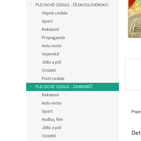
n
PLECHOVÉ CEDULE - ČESKOSLOVENSKO
e
Vtipné cedule
l
Sport
Reklamní
Propaganda
Auto moto
Vojenské
Jídlo a pití
Ostatní
Pivní cedule
PLECHOVÉ CEDULE - ZAHRANIČÍ
Reklamní
Auto moto
Sport
Popi
Hudba, film
Jídlo a pití
Det
Ostatní