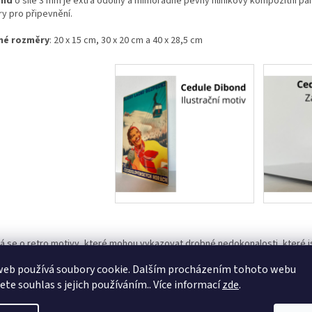
ond
o síle 3 mm je extra odolný a mimořádně pevný hliníkový kompozitní pane
ry pro připevnění.
né rozměry
: 20 x 15 cm, 30 x 20 cm a 40 x 28,5 cm
á se o retro motivy, které mohou vykazovat drobné nedokonalosti, které 
rně. Naše cedule jsou určeny pro vnitřní i venkovní umístění. Nedoporučuj
web používá soubory cookie. Dalším procházením tohoto webu
e dojít ke ztrátě sytosti barev.
jete souhlas s jejich používáním.. Více informací
zde
.