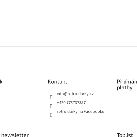
k
Kontakt
Přijímá
platby
info
@
retro-darky.cz
+420 773737857
retro dárky na Facebooku
 newsletter
Toplist