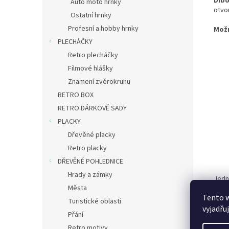
Dib
Auto moto hrnky
otvo
Ostatní hrnky
Profesní a hobby hrnky
Mož
PLECHÁČKY
Retro plecháčky
Filmové hlášky
Znamení zvěrokruhu
RETRO BOX
RETRO DÁRKOVÉ SADY
PLACKY
Dřevěné placky
Retro placky
DŘEVĚNÉ POHLEDNICE
Hrady a zámky
Jedn
Města
zámě
Tento 
– můž
Turistické oblasti
vyjadřu
Přání
Retro motivy