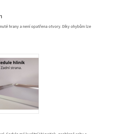
m
nuté hrany a není opatřena otvory. Díky ohybům lze