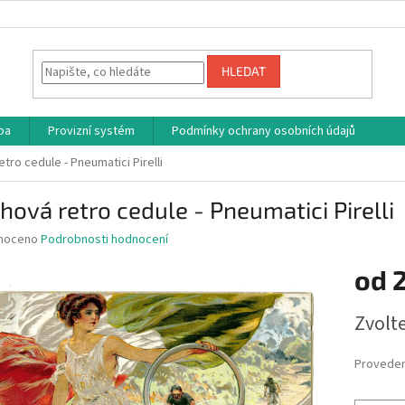
HLEDAT
ba
Provizní systém
Podmínky ochrany osobních údajů
tro cedule - Pneumatici Pirelli
hová retro cedule - Pneumatici Pirelli
né
noceno
Podrobnosti hodnocení
ní
od
u
Měrná
Zvolt
cena:
ek.
Proveden