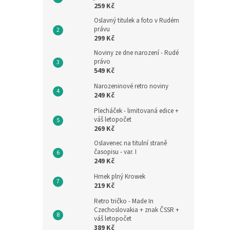
259 Kč
Oslavný titulek a foto v Rudém
právu
299 Kč
Noviny ze dne narození - Rudé
právo
549 Kč
Narozeninové retro noviny
249 Kč
Plecháček - limitovaná edice +
váš letopočet
269 Kč
Oslavenec na titulní straně
časopisu - var. I
249 Kč
Hrnek plný Krowek
219 Kč
Retro tričko - Made In
Czechoslovakia + znak ČSSR +
váš letopočet
389 Kč