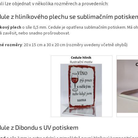
li lze objednat v několika rozměrech a provedeních:
ule z hliníkového plechu se sublimačním potiske
íkový plech
o síle 0,5 mm. Cedule je opatřena sublimačním potiskem. Má oh
li zavěsit, nebo snadno prošroubovat.
né rozměry
: 20 x 15 cm a 30 x 20 cm (rozměry uvedeny včetně ohybů)
ule z Dibondu s UV potiskem