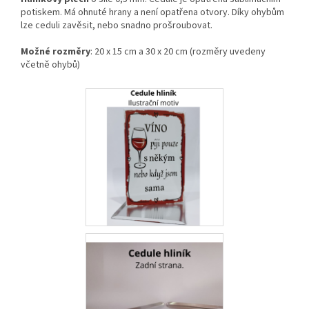
potiskem. Má ohnuté hrany a není opatřena otvory. Díky ohybům
lze ceduli zavěsit, nebo snadno prošroubovat.
Možné rozměry
: 20 x 15 cm a 30 x 20 cm (rozměry uvedeny
včetně ohybů)