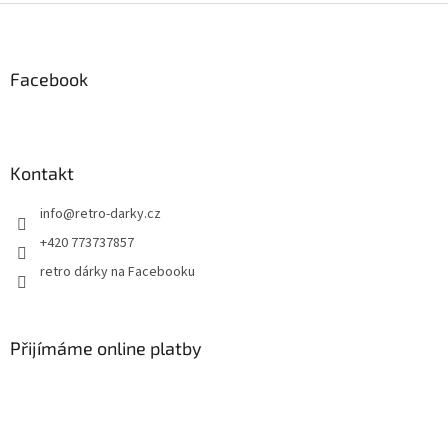
Z
á
p
a
Facebook
t
í
Kontakt
info
@
retro-darky.cz
+420 773737857
retro dárky na Facebooku
Přijímáme online platby