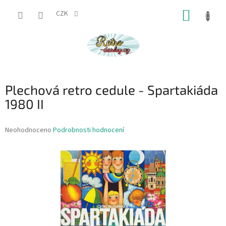
Přejít
NÁKUP
na
CZK
obsah
KOŠÍK
Plechová retro cedule - Spartakiáda
1980 II
Průměrné
Neohodnoceno
Podrobnosti hodnocení
hodnocení
produktu
je
0,0
z
5
hvězdiček.