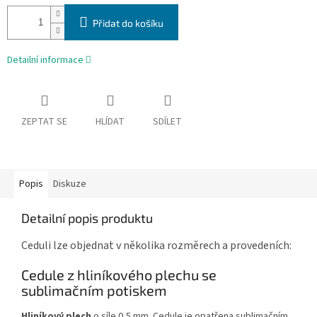
Přidat do košíku
Detailní informace
ZEPTAT SE
HLÍDAT
SDÍLET
Popis
Diskuze
Detailní popis produktu
Ceduli lze objednat v několika rozměrech a provedeních:
Cedule z hliníkového plechu se
sublimačním potiskem
Hliníkový plech
o síle 0,5 mm. Cedule je opatřena sublimačním