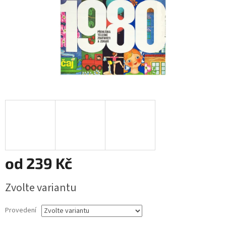
od
239 Kč
Měrná
Zvolte variantu
cena:
Provedení