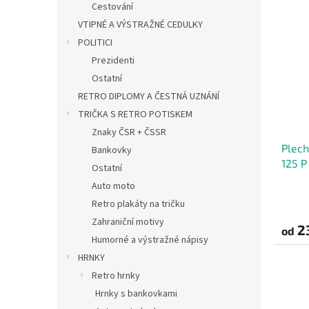
Cestování
VTIPNÉ A VÝSTRAŽNÉ CEDULKY
POLITICI
Prezidenti
Ostatní
RETRO DIPLOMY A ČESTNÁ UZNÁNÍ
TRIČKA S RETRO POTISKEM
Znaky ČSR + ČSSR
Plech
Bankovky
125 P
Ostatní
Auto moto
Retro plakáty na tričku
Zahraniční motivy
2
od
Humorné a výstražné nápisy
HRNKY
Retro hrnky
Hrnky s bankovkami