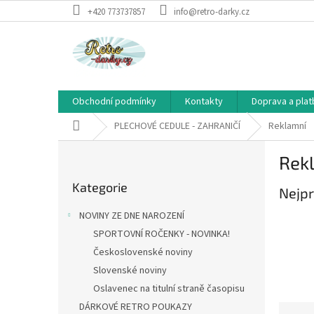
Přejít
+420 773737857
info@retro-darky.cz
na
obsah
Obchodní podmínky
Kontakty
Doprava a plat
Domů
PLECHOVÉ CEDULE - ZAHRANIČÍ
Reklamní
P
Rek
o
Přeskočit
s
Kategorie
kategorie
Nejpr
t
r
NOVINY ZE DNE NAROZENÍ
a
SPORTOVNÍ ROČENKY - NOVINKA!
n
Československé noviny
n
í
Slovenské noviny
p
Oslavenec na titulní straně časopisu
a
DÁRKOVÉ RETRO POUKAZY
Ř