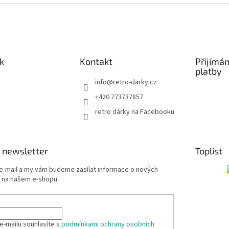
k
Kontakt
Přijímá
platby
info
@
retro-darky.cz
+420 773737857
retro dárky na Facebooku
 newsletter
Toplist
 e-mail a my vám budeme zasílat informace o nových
 na našem e-shopu.
e-mailu souhlasíte s
podmínkami ochrany osobních