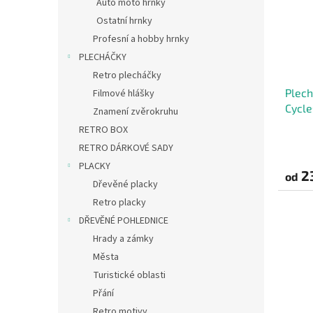
Auto moto hrnky
Ostatní hrnky
Profesní a hobby hrnky
PLECHÁČKY
Retro plecháčky
Plech
Filmové hlášky
Cycle
Znamení zvěrokruhu
RETRO BOX
RETRO DÁRKOVÉ SADY
PLACKY
2
od
Dřevěné placky
Retro placky
DŘEVĚNÉ POHLEDNICE
Hrady a zámky
Města
Turistické oblasti
Přání
Retro motivy