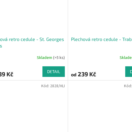
ová retro cedule - St. Georges
Plechová retro cedule - Traba
s
Skladem
(>5 ks)
Sklad
DETAIL
39 Kč
239 Kč
od
Kód:
2828/HLI
Kód