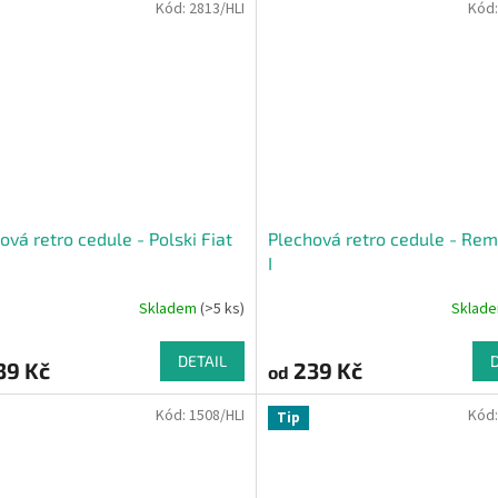
Kód:
2813/HLI
Kód
ová retro cedule - Polski Fiat
Plechová retro cedule - Rem
I
Skladem
(>5 ks)
Sklad
DETAIL
39 Kč
239 Kč
od
Kód:
1508/HLI
Kód
Tip