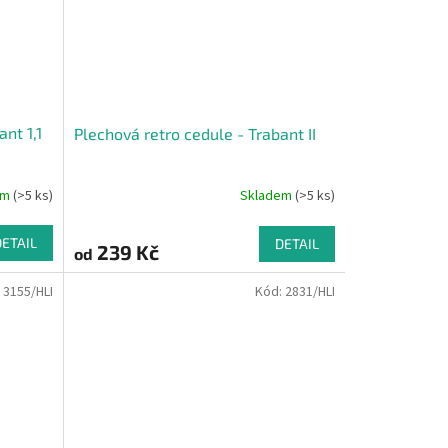
nt 1,1
Plechová retro cedule - Trabant II
em
(>5 ks)
Skladem
(>5 ks)
DETAIL
DETAIL
239 Kč
od
:
3155/HLI
Kód:
2831/HLI