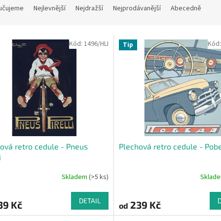
učujeme
Nejlevnější
Nejdražší
Nejprodávanější
Abecedně
Kód:
1496/HLI
Kód
Tip
ová retro cedule - Pneus
Plechová retro cedule - Pob
i
Skladem
(>5 ks)
Sklad
DETAIL
39 Kč
239 Kč
od