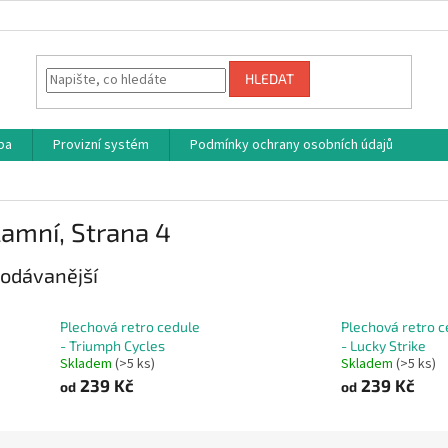
HLEDAT
ba
Provizní systém
Podmínky ochrany osobních údajů
lamní
, Strana 4
odávanější
Plechová retro cedule
Plechová retro c
- Triumph Cycles
- Lucky Strike
Skladem
(>5 ks)
Skladem
(>5 ks)
239 Kč
239 Kč
od
od