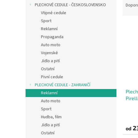
n
a
PLECHOVÉ CEDULE - ČESKOSLOVENSKO
Dopor
e
z
Vtipné cedule
l
e
Sport
V
n
Reklamní
ý
í
Propaganda
p
p
i
r
Auto moto
s
o
Vojenské
p
d
Jídlo a pití
r
u
Ostatní
o
k
Pivní cedule
d
t
PLECHOVÉ CEDULE - ZAHRANIČÍ
u
ů
Plech
k
Reklamní
Pirell
t
Auto moto
ů
Sport
Hudba, film
Jídlo a pití
2
od
Ostatní