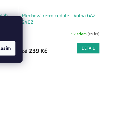
umph
Plechová retro cedule - Volha GAZ
2402
em
(>5 ks)
Skladem
(>5 ks)
lasím
DETAIL
DETAIL
239 Kč
od