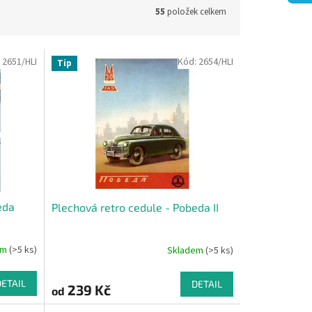
55
položek celkem
:
2651/HLI
Kód:
2654/HLI
Tip
eda
Plechová retro cedule - Pobeda II
em
(>5 ks)
Skladem
(>5 ks)
DETAIL
DETAIL
239 Kč
od