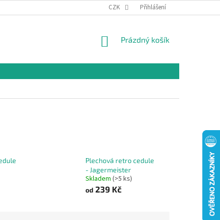
CZK
Přihlášení
NÁKUPNÍ
Prázdný košík
KOŠÍK
edule
Plechová retro cedule
- Jagermeister
Skladem
(>5 ks)
239 Kč
od