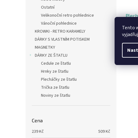
Ostatní
Velikonoční retro pohlednice
Plech
Vánoční pohlednice
Tento 
KROWKI - RETRO KARAMELY
vyjadřu
DÁRKY S VLASTNÍM POTISKEM
MAGNETKY
Nast
2
od
DÁRKY ZE ŠTATLU
Cedule ze štatlu
Hrnky ze štatlu
Plecháčky ze štatlu
Trička ze štatlu
Noviny ze štatlu
Cena
239
Kč
509
Kč