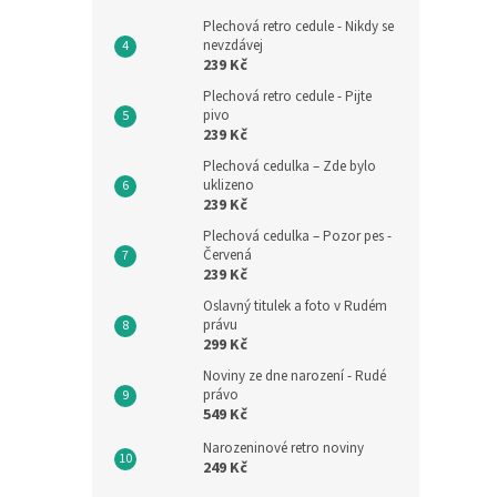
Plechová retro cedule - Nikdy se
nevzdávej
239 Kč
Plechová retro cedule - Pijte
pivo
239 Kč
Plechová cedulka – Zde bylo
uklizeno
239 Kč
Plechová cedulka – Pozor pes -
Červená
239 Kč
Oslavný titulek a foto v Rudém
právu
299 Kč
Noviny ze dne narození - Rudé
právo
549 Kč
Narozeninové retro noviny
249 Kč