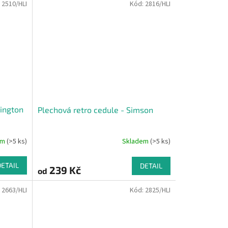
:
2510/HLI
Kód:
2816/HLI
ington
Plechová retro cedule - Simson
em
(>5 ks)
Skladem
(>5 ks)
DETAIL
DETAIL
239 Kč
od
:
2663/HLI
Kód:
2825/HLI