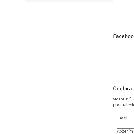
Z
á
p
a
t
Faceboo
í
Odebírat
Vložte svůj
produktech
E-mail
Vložením 