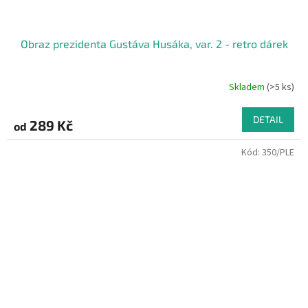
Obraz prezidenta Gustáva Husáka, var. 2 - retro dárek
Skladem
(>5 ks)
Průměrné
hodnocení
produktu
DETAIL
289 Kč
od
je
5,0
Kód:
350/PLE
z
5
hvězdiček.