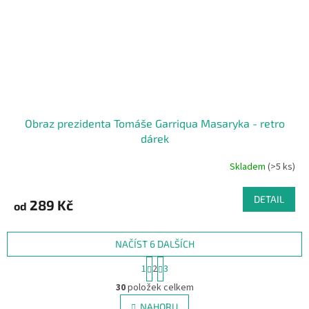
Obraz prezidenta Tomáše Garriqua Masaryka - retro
dárek
Skladem
(>5 ks)
DETAIL
289 Kč
od
NAČÍST 6 DALŠÍCH
S
1
2
3
t
O
r
30
položek celkem
v
á
l
NAHORU
n