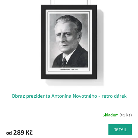
ý
u
p
k
i
t
s
ů
p
r
o
d
u
k
t
ů
Obraz prezidenta Antonína Novotného - retro dárek
Skladem
(>5 ks)
DETAIL
289 Kč
od