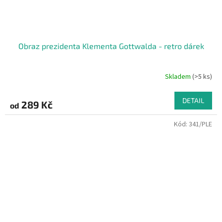
Obraz prezidenta Klementa Gottwalda - retro dárek
Skladem
(>5 ks)
Průměrné
hodnocení
produktu
DETAIL
289 Kč
od
je
4,4
Kód:
341/PLE
z
5
hvězdiček.