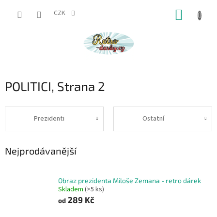
Přejít
NÁKUP
na
CZK
obsah
KOŠÍK
POLITICI
, Strana 2
Prezidenti
Ostatní
Nejprodávanější
Obraz prezidenta Miloše Zemana - retro dárek
Skladem
(>5 ks)
289 Kč
od