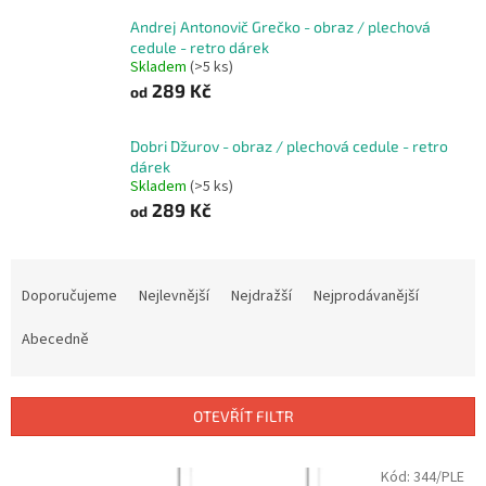
Andrej Antonovič Grečko - obraz / plechová
cedule - retro dárek
Skladem
(>5 ks)
289 Kč
od
Dobri Džurov - obraz / plechová cedule - retro
dárek
Skladem
(>5 ks)
289 Kč
od
Ř
a
Doporučujeme
Nejlevnější
Nejdražší
Nejprodávanější
z
e
Abecedně
n
í
p
OTEVŘÍT FILTR
r
o
V
Kód:
344/PLE
d