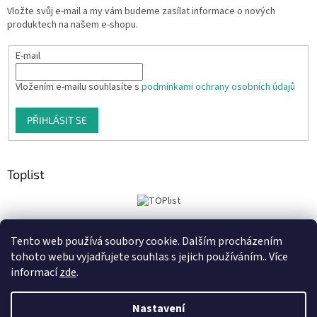
Vložte svůj e-mail a my vám budeme zasílat informace o nových
produktech na našem e-shopu.
E-mail
Vložením e-mailu souhlasíte s
podmínkami ochrany osobních údajů
PŘIHLÁSIT SE
Toplist
Tento web používá soubory cookie. Dalším procházením
Tiskoteka.cz
Krowki.cz
Cedule-Cedulky.cz
tohoto webu vyjadřujete souhlas s jejich používáním.. Více
informací
zde
.
Nastavení
Vytvořil Shoptet