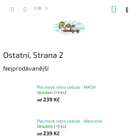
Přejít
NÁKUP
na
CZK
obsah
KOŠÍK
Ostatní
, Strana 2
Nejprodávanější
Plechová retro cedule - MASH
Skladem
(>5 ks)
239 Kč
od
Plechová retro cedule - Welcome
Skladem
(>5 ks)
239 Kč
od