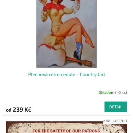
Plechová retro cedule - Country Girl
Skladem
(>5 ks)
DETAIL
239 Kč
od
Kód:
1433/HLI