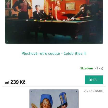
p
r
o
d
u
k
t
ů
Plechová retro cedule - Celebrities III
Skladem
(>5 ks)
DETAIL
239 Kč
od
Kód:
1430/HLI