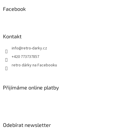
í
p
í
p
a
Facebook
r
t
v
í
k
y
v
Kontakt
ý
p
info
@
retro-darky.cz
i
s
+420 773737857
u
retro dárky na Facebooku
Přijímáme online platby
Odebírat newsletter