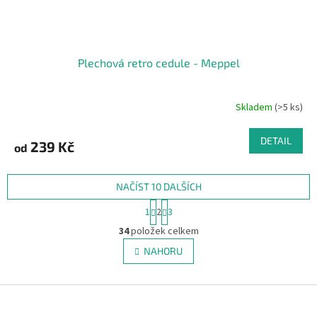
Plechová retro cedule - Meppel
Skladem
(>5 ks)
DETAIL
239 Kč
od
NAČÍST 10 DALŠÍCH
S
1
2
3
t
O
r
34
položek celkem
v
á
l
NAHORU
n
á
k
d
o
v
Z
a
á
c
á
n