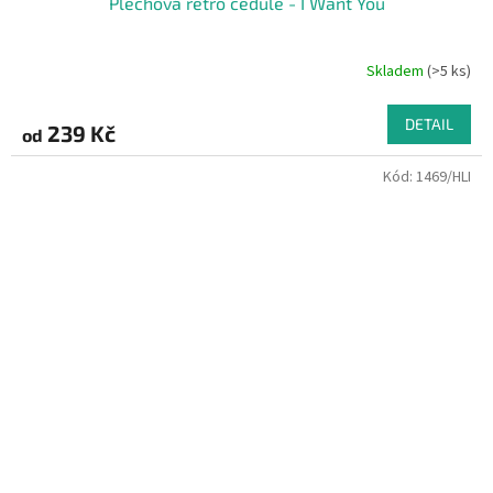
Plechová retro cedule - I Want You
Skladem
(>5 ks)
DETAIL
239 Kč
od
Kód:
1469/HLI