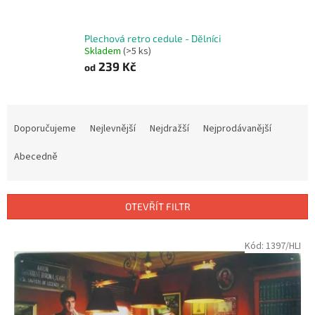
Plechová retro cedule - Dělníci
Skladem
(>5 ks)
239 Kč
od
Ř
a
Doporučujeme
Nejlevnější
Nejdražší
Nejprodávanější
z
e
Abecedně
n
í
p
OTEVŘÍT FILTR
r
o
V
Kód:
1397/HLI
d
ý
u
p
k
i
t
s
ů